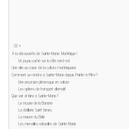
À la découverte de Sainte-Marie, Martinique !
Un joyau caché sur la côte nord-est
Une ville au cœur de la culture martiniquaise
Comment se rendre à Sainte-Marie depuis Pointe-à-Pitre ?
Une excursion pittoresque en voiture
Les options de transport alternatif
Que voir et faire à Sainte-Marie ?
Le musée de la Banane
La distillerie Saint-James
La maison du Bélé
Les merveilles naturelles de Sainte-Marie