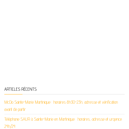
ARTICLES RÉCENTS
McDo Sainte-Marie Martinique : horaires 8h30-23h, adresse et vérification
avant de partir
Téléphone SAUR à Sainte-Marie en Martinique : horaires, adresse et urgence
24h/24