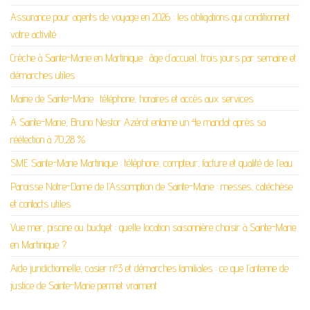
Assurance pour agents de voyage en 2026 : les obligations qui conditionnent
votre activité
Crèche à Sainte-Marie en Martinique : âge d’accueil, trois jours par semaine et
démarches utiles
Mairie de Sainte-Marie : téléphone, horaires et accès aux services
À Sainte-Marie, Bruno Nestor Azérot entame un 4e mandat après sa
réélection à 70,28 %
SME Sainte-Marie Martinique : téléphone, compteur, facture et qualité de l’eau
Paroisse Notre-Dame de l’Assomption de Sainte-Marie : messes, catéchèse
et contacts utiles
Vue mer, piscine ou budget : quelle location saisonnière choisir à Sainte-Marie
en Martinique ?
Aide juridictionnelle, casier n°3 et démarches familiales : ce que l’antenne de
justice de Sainte-Marie permet vraiment