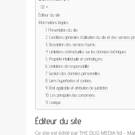
Éditeur du site
Informations légales
1. Présentation du site.
2. Conditions générales d’utilisation du site et des services p
3. Description des services fournis.
4. Limitations contractuelles sur les données techniques.
5. Propriété intellectuelle et contrefaçons.
6. Limitations de responsabilité.
7. Gestion des données personnelles.
8. Liens hypertextes et cookies.
9. Droit applicable et attribution de juridiction.
10. Les principales lois concernées.
11. Lexique.
Éditeur du site
Ce site est édité par THE DUG MEDIA ltd – Ma