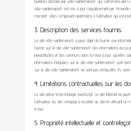
toutefois décidée par ville-saintemarie.fr, qui s’efforcera alor
ville-saintemarie.fr est mis à jour régulièrement par Amandi
moment : elles s’imposent néanmoins à l’utilisateur qui est inv
3. Description des services fournis.
Le site ville-saintemarie.fr a pour objet de fournir une infor
fournir sur le site ville-saintemarie.fr des informations aussi
inexactitudes et des carences dans la mise à jour, qu’elles soie
informations indiquées sur le site ville-saintemarie.fr sont donn
sur le site ville-saintemarie.fr ne sont pas exhaustifs. Ils so
4. Limitations contractuelles sur les 
Le site utilise la technologie JavaScript. Le site Internet ne po
l’utilisateur du site s’engage à accéder au site en utilisant un
à-jour
5. Propriété intellectuelle et contrefaço