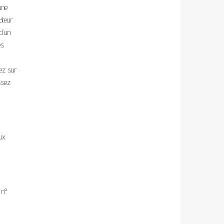
une
ateur.
 d’un
es
uez sur
ssez
aux
 n°