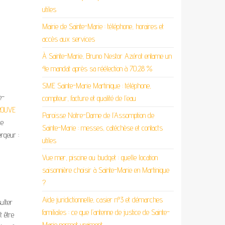
utiles
Mairie de Sainte-Marie : téléphone, horaires et
accès aux services
À Sainte-Marie, Bruno Nestor Azérot entame un
4e mandat après sa réélection à 70,28 %
SME Sainte-Marie Martinique : téléphone,
e-
compteur, facture et qualité de l’eau
ROUVE
Paroisse Notre-Dame de l’Assomption de
le
Sainte-Marie : messes, catéchèse et contacts
rgeur :
utiles
Vue mer, piscine ou budget : quelle location
saisonnière choisir à Sainte-Marie en Martinique
?
Aide juridictionnelle, casier n°3 et démarches
ulter
familiales : ce que l’antenne de justice de Sainte-
t être
Marie permet vraiment