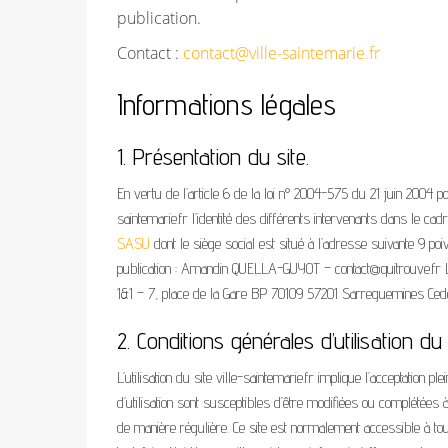
publication.
Contact :
contact@ville-saintemarie.fr
Informations légales
1. Présentation du site.
En vertu de l’article 6 de la loi n° 2004-575 du 21 juin 2004 po
saintemarie.fr l’identité des différents intervenants dans le cadr
SASU
dont le siège social est situé à l’adresse suivante 9 po
publication : Amandin QUELLA-GUYOT –
contact@quitrouve.fr
L
1&1 – 7, place de la Gare BP 70109 57201 Sarreguemines Ced
2. Conditions générales d’utilisation d
L’utilisation du site ville-saintemarie.fr implique l’acceptation p
d’utilisation sont susceptibles d’être modifiées ou complétées à
de manière régulière. Ce site est normalement accessible à tou