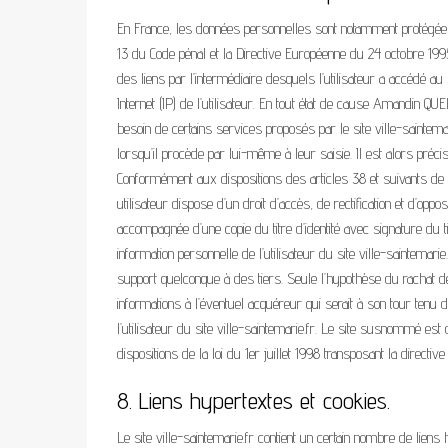
En France, les données personnelles sont notamment protégées p
13 du Code pénal et la Directive Européenne du 24 octobre 1995. A
des liens par l’intermédiaire desquels l’utilisateur a accédé au s
Internet (IP) de l’utilisateur. En tout état de cause Amandin Q
besoin de certains services proposés par le site ville-saintema
lorsqu’il procède par lui-même à leur saisie. Il est alors précisé
Conformément aux dispositions des articles 38 et suivants de la 
utilisateur dispose d’un droit d’accès, de rectification et d’op
accompagnée d’une copie du titre d’identité avec signature du ti
information personnelle de l’utilisateur du site ville-saintemari
support quelconque à des tiers. Seule l’hypothèse du rachat
informations à l’éventuel acquéreur qui serait à son tour tenu
l’utilisateur du site ville-saintemarie.fr. Le site susnommé 
dispositions de la loi du 1er juillet 1998 transposant la direct
8. Liens hypertextes et cookies.
Le site ville-saintemarie.fr contient un certain nombre de lie