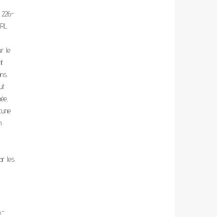
. 226-
URL
ur le
nt
ons.
ut
née,
ucune
n
ar les
A-