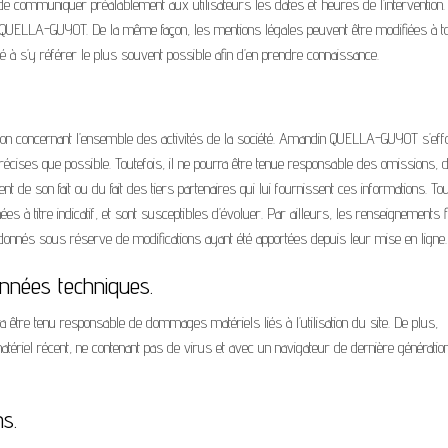
s de communiquer préalablement aux utilisateurs les dates et heures de l’intervention. 
n QUELLA-GUYOT. De la même façon, les mentions légales peuvent être modifiées à t
ité à s’y référer le plus souvent possible afin d’en prendre connaissance.
mation concernant l’ensemble des activités de la société. Amandin QUELLA-GUYOT s’eff
 précises que possible. Toutefois, il ne pourra être tenue responsable des omissions, 
nt de son fait ou du fait des tiers partenaires qui lui fournissent ces informations. To
ées à titre indicatif, et sont susceptibles d’évoluer. Par ailleurs, les renseignements f
nt donnés sous réserve de modifications ayant été apportées depuis leur mise en ligne.
données techniques.
urra être tenu responsable de dommages matériels liés à l’utilisation du site. De plus,
 matériel récent, ne contenant pas de virus et avec un navigateur de dernière générati
ns.