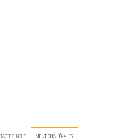
IE
rir un petit coin de paradis dans
NTACTEZ-NOUS
MENTIONS LÉGALES