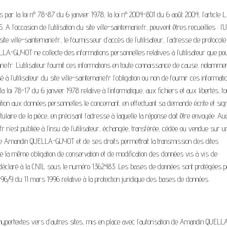
ar la loi n° 78-87 du 6 janvier 1978, la loi n° 2004-801 du 6 août 2004, l’article L
 l’occasion de l’utilisation du site ville-saintemarie.fr, peuvent êtres recueillies : l’
ite ville-saintemarie.fr, le fournisseur d’accès de l’utilisateur, l’adresse de protocole
UELLA-GUYOT ne collecte des informations personnelles relatives à l’utilisateur que po
rie.fr. L’utilisateur fournit ces informations en toute connaissance de cause, notamme
 à l’utilisateur du site ville-saintemarie.fr l’obligation ou non de fournir ces informati
loi 78-17 du 6 janvier 1978 relative à l’informatique, aux fichiers et aux libertés, to
position aux données personnelles le concernant, en effectuant sa demande écrite et sig
tulaire de la pièce, en précisant l’adresse à laquelle la réponse doit être envoyée. A
e.fr n’est publiée à l’insu de l’utilisateur, échangée, transférée, cédée ou vendue sur u
 de Amandin QUELLA-GUYOT et de ses droits permettrait la transmission des dites
 de la même obligation de conservation et de modification des données vis à vis de
est déclaré à la CNIL sous le numéro 1362483. Les bases de données sont protégées p
ive 96/9 du 11 mars 1996 relative à la protection juridique des bases de données.
ns hypertextes vers d’autres sites, mis en place avec l’autorisation de Amandin QUELL