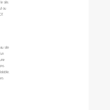
e site,
ut ou
OT.
au site
’un
’une
ions
alable,
des