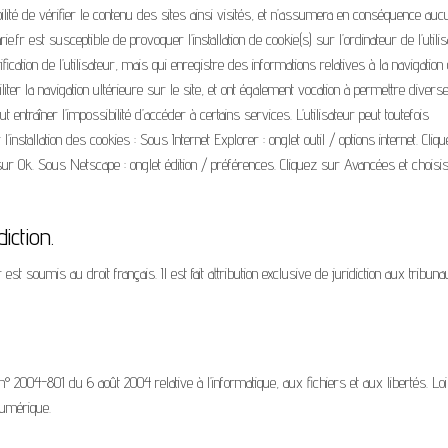
é de vérifier le contenu des sites ainsi visités, et n’assumera en conséquence auc
rie.fr est susceptible de provoquer l’installation de cookie(s) sur l’ordinateur de l’utilis
tification de l’utilisateur, mais qui enregistre des informations relatives à la navigation
liter la navigation ultérieure sur le site, et ont également vocation à permettre divers
 entraîner l’impossibilité d’accéder à certains services. L’utilisateur peut toutefois
installation des cookies : Sous Internet Explorer : onglet outil / options internet. Cliq
z sur Ok. Sous Netscape : onglet édition / préférences. Cliquez sur Avancées et choisi
diction.
.fr est soumis au droit français. Il est fait attribution exclusive de juridiction aux tribun
° 2004-801 du 6 août 2004 relative à l’informatique, aux fichiers et aux libertés. Loi
numérique.