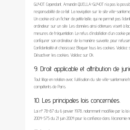
GUYOT. Cependant, Amandin QUELLA-GUYOT n’a pas la possibilit
responsabilité de ce fait. La navigation sur le site ville-saintema
Un cookie est un fichier de petite taille, qui ne permet pas l’iden
ordinateur sur un site. Les données ainsi obtenues visent à faci
mesures de fréquentation. Le refus d’installation d’un cookie peut
configurer son ordinateur de la manière suivante, pour refuser l’
Confidentialité et choisissez Bloquer tous les cookies. Valide
Désactiver les cookies. Validez sur Ok.
9. Droit applicable et attribution de juri
Tout litige en relation avec l’utilisation du site ville-saintemarie
compétents de Paris.
10. Les principales lois concernées.
Loi n° 78-87 du 6 janvier 1978, notamment modifiée par la loi n
2004-575 du 21 juin 2004 pour la confiance dans l’économie 