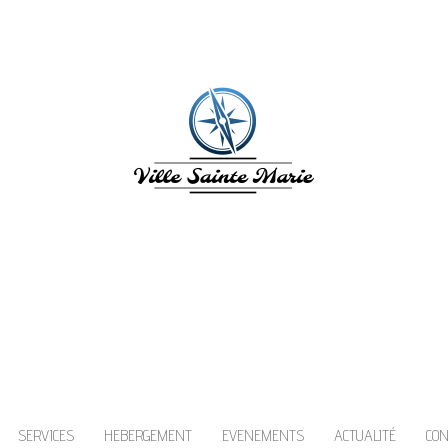
ILLE SAINTE MAR
inte Marie en Martinique vous invite à découv
les caraïbes!
SERVICES
HEBERGEMENT
EVENEMENTS
ACTUALITÉ
CO