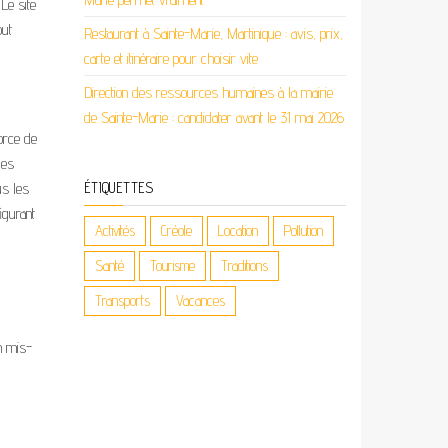
Le site
out
Restaurant à Sainte-Marie, Martinique : avis, prix,
carte et itinéraire pour choisir vite
Direction des ressources humaines à la mairie
de Sainte-Marie : candidater avant le 31 mai 2026
orce de
des
us les
ÉTIQUETTES
igurant
Activités
Créole
Location
Pollution
Santé
Tourisme
Traditions
Transports
Vacances
on mis-