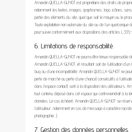
Amandin QUELLA-GUYOT est propriétaire des droits de propriété 
notamment les textes, images, graphismes, logo, icônes, sons, lo
partie des éléments du site, quel que soit le moyen ou le procé
Toute exploitation non autorisée du site ou de l’un quelconque 
poursuivie conformément aux dispositions des articles L.335-2 
6. Limitations de responsabilité.
Amandin QUELLA-GUYOT ne pourra être tenue responsable des do
Amandin QUELLA-GUYOT, et résultant soit de l’utilisation d’un ma
bug ou d’une incompatibilité. Amandin QUELLA-GUYOT ne pour
perte de marché ou perte d’une chance) consécutifs à l’utilisati
dans l’espace contact) sont à la disposition des utilisateur
tout contenu déposé dans cet espace qui contreviendrait à la légi
données. Le cas échéant, Amandin QUELLA-GUYOT se réserve éga
l’utilisateur, notamment en cas de message à caractère raciste, i
photographie…).
7. Gestion des données personnelles.