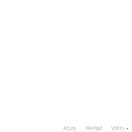
V
L'Île aux fleurs. La Ville de Sa
ACCUEIL
PRATIQUE
VISITES