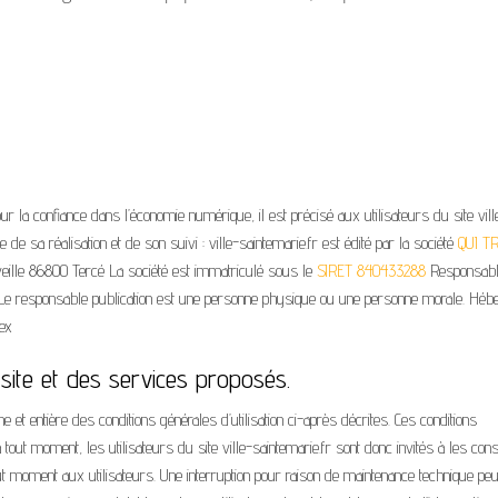
ur la confiance dans l’économie numérique, il est précisé aux utilisateurs du site vill
e de sa réalisation et de son suivi : ville-saintemarie.fr est édité par la société
QUI T
iveille 86800 Tercé La société est immatriculé sous le
SIRET 840433288
Responsab
e responsable publication est une personne physique ou une personne morale. Hébe
ex
u site et des services proposés.
leine et entière des conditions générales d’utilisation ci-après décrites. Ces conditions
 tout moment, les utilisateurs du site ville-saintemarie.fr sont donc invités à les cons
t moment aux utilisateurs. Une interruption pour raison de maintenance technique peu