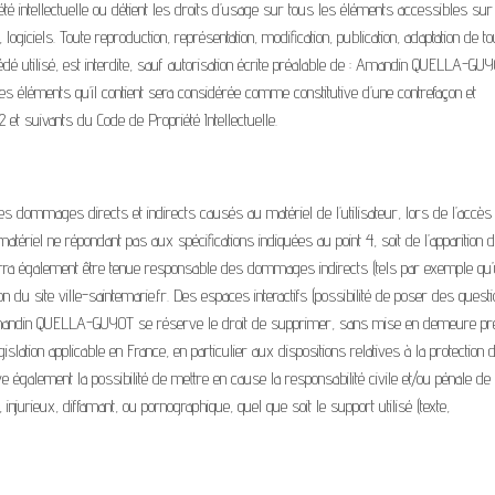
intellectuelle ou détient les droits d’usage sur tous les éléments accessibles sur l
giciels. Toute reproduction, représentation, modification, publication, adaptation de to
dé utilisé, est interdite, sauf autorisation écrite préalable de : Amandin QUELLA-GUY
des éléments qu’il contient sera considérée comme constitutive d’une contrefaçon et
et suivants du Code de Propriété Intellectuelle.
mmages directs et indirects causés au matériel de l’utilisateur, lors de l’accès 
tériel ne répondant pas aux spécifications indiquées au point 4, soit de l’apparition d
ra également être tenue responsable des dommages indirects (tels par exemple qu
on du site ville-saintemarie.fr. Des espaces interactifs (possibilité de poser des quest
s. Amandin QUELLA-GUYOT se réserve le droit de supprimer, sans mise en demeure pré
slation applicable en France, en particulier aux dispositions relatives à la protection 
lement la possibilité de mettre en cause la responsabilité civile et/ou pénale de
njurieux, diffamant, ou pornographique, quel que soit le support utilisé (texte,