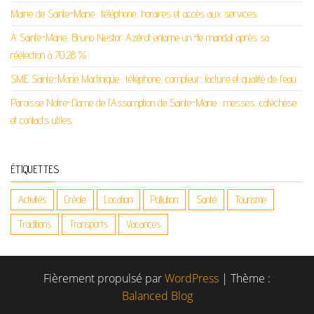
Mairie de Sainte-Marie : téléphone, horaires et accès aux services
À Sainte-Marie, Bruno Nestor Azérot entame un 4e mandat après sa
réélection à 70,28 %
SME Sainte-Marie Martinique : téléphone, compteur, facture et qualité de l’eau
Paroisse Notre-Dame de l’Assomption de Sainte-Marie : messes, catéchèse
et contacts utiles
ÉTIQUETTES
Activités
Créole
Location
Pollution
Santé
Tourisme
Traditions
Transports
Vacances
Fièrement propulsé par
WordPress
|
Thème :
Balanced Blog