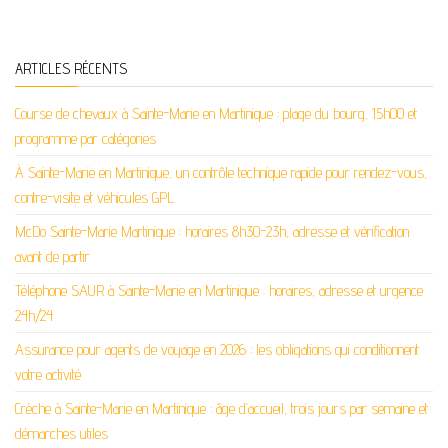
ARTICLES RÉCENTS
Course de chevaux à Sainte-Marie en Martinique : plage du bourg, 15h00 et
programme par catégories
À Sainte-Marie en Martinique, un contrôle technique rapide pour rendez-vous,
contre-visite et véhicules GPL
McDo Sainte-Marie Martinique : horaires 8h30-23h, adresse et vérification
avant de partir
Téléphone SAUR à Sainte-Marie en Martinique : horaires, adresse et urgence
24h/24
Assurance pour agents de voyage en 2026 : les obligations qui conditionnent
votre activité
Crèche à Sainte-Marie en Martinique : âge d’accueil, trois jours par semaine et
démarches utiles