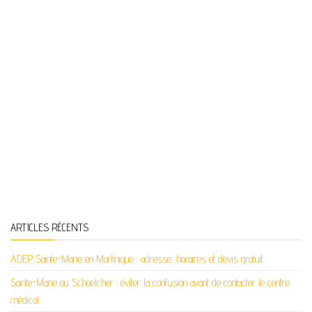
ARTICLES RÉCENTS
ADEP Sainte-Marie en Martinique : adresse, horaires et devis gratuit
Sainte-Marie ou Schoelcher : éviter la confusion avant de contacter le centre
médical