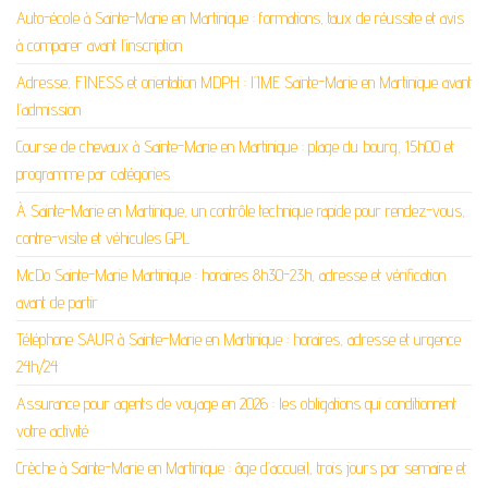
Auto-école à Sainte-Marie en Martinique : formations, taux de réussite et avis
à comparer avant l’inscription
Adresse, FINESS et orientation MDPH : l’IME Sainte-Marie en Martinique avant
l’admission
Course de chevaux à Sainte-Marie en Martinique : plage du bourg, 15h00 et
programme par catégories
À Sainte-Marie en Martinique, un contrôle technique rapide pour rendez-vous,
contre-visite et véhicules GPL
McDo Sainte-Marie Martinique : horaires 8h30-23h, adresse et vérification
avant de partir
Téléphone SAUR à Sainte-Marie en Martinique : horaires, adresse et urgence
24h/24
Assurance pour agents de voyage en 2026 : les obligations qui conditionnent
votre activité
Crèche à Sainte-Marie en Martinique : âge d’accueil, trois jours par semaine et