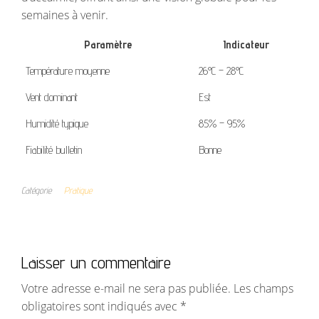
semaines à venir.
Paramètre
Indicateur
Température moyenne
26°C – 28°C
Vent dominant
Est
Humidité typique
85% – 95%
Fiabilité bulletin
Bonne
Catégorie
Pratique
Laisser un commentaire
Votre adresse e-mail ne sera pas publiée.
Les champs
obligatoires sont indiqués avec
*