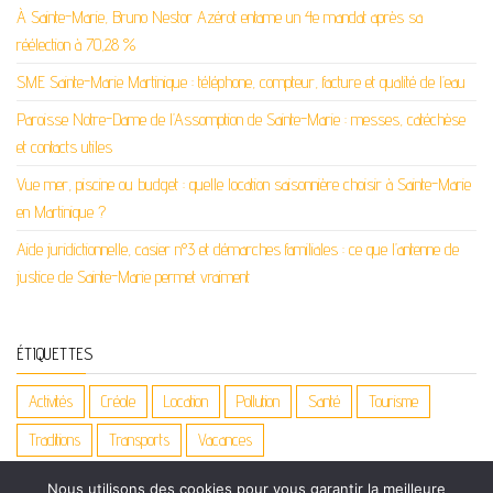
À Sainte-Marie, Bruno Nestor Azérot entame un 4e mandat après sa
réélection à 70,28 %
SME Sainte-Marie Martinique : téléphone, compteur, facture et qualité de l’eau
Paroisse Notre-Dame de l’Assomption de Sainte-Marie : messes, catéchèse
et contacts utiles
Vue mer, piscine ou budget : quelle location saisonnière choisir à Sainte-Marie
en Martinique ?
Aide juridictionnelle, casier n°3 et démarches familiales : ce que l’antenne de
justice de Sainte-Marie permet vraiment
ÉTIQUETTES
Activités
Créole
Location
Pollution
Santé
Tourisme
Traditions
Transports
Vacances
Nous utilisons des cookies pour vous garantir la meilleure