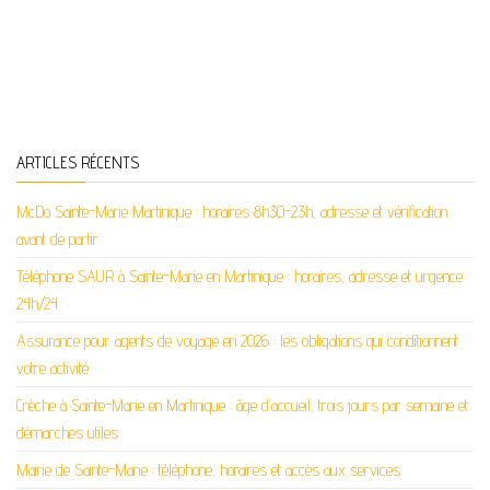
ARTICLES RÉCENTS
McDo Sainte-Marie Martinique : horaires 8h30-23h, adresse et vérification
avant de partir
Téléphone SAUR à Sainte-Marie en Martinique : horaires, adresse et urgence
24h/24
Assurance pour agents de voyage en 2026 : les obligations qui conditionnent
votre activité
Crèche à Sainte-Marie en Martinique : âge d’accueil, trois jours par semaine et
démarches utiles
Mairie de Sainte-Marie : téléphone, horaires et accès aux services