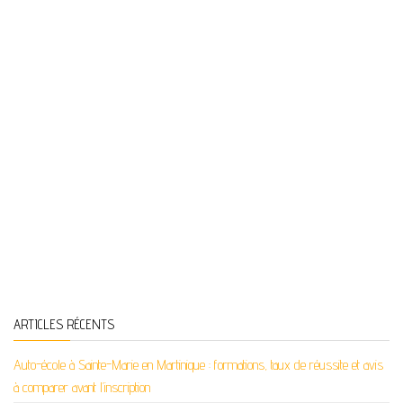
ARTICLES RÉCENTS
Auto-école à Sainte-Marie en Martinique : formations, taux de réussite et avis
à comparer avant l’inscription