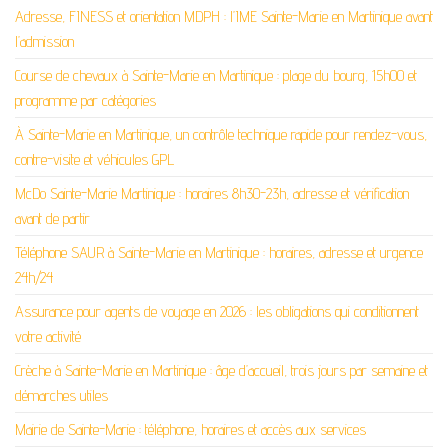
Adresse, FINESS et orientation MDPH : l’IME Sainte-Marie en Martinique avant
l’admission
Course de chevaux à Sainte-Marie en Martinique : plage du bourg, 15h00 et
programme par catégories
À Sainte-Marie en Martinique, un contrôle technique rapide pour rendez-vous,
contre-visite et véhicules GPL
McDo Sainte-Marie Martinique : horaires 8h30-23h, adresse et vérification
avant de partir
Téléphone SAUR à Sainte-Marie en Martinique : horaires, adresse et urgence
24h/24
Assurance pour agents de voyage en 2026 : les obligations qui conditionnent
votre activité
Crèche à Sainte-Marie en Martinique : âge d’accueil, trois jours par semaine et
démarches utiles
Mairie de Sainte-Marie : téléphone, horaires et accès aux services