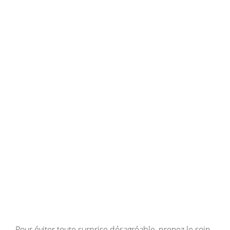
Pour éviter toute surprise désagréable, prenez le soin