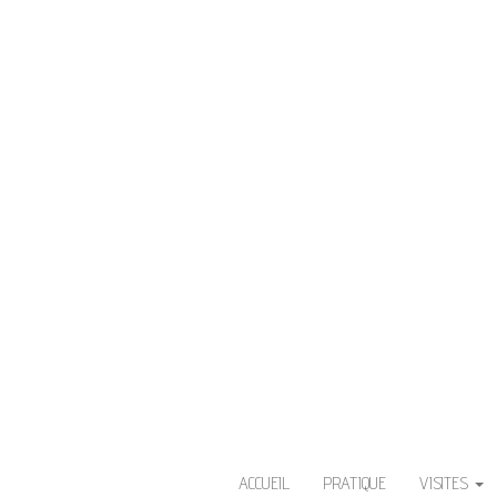
V
L'Île aux fleurs. La Ville de Sa
ACCUEIL
PRATIQUE
VISITES