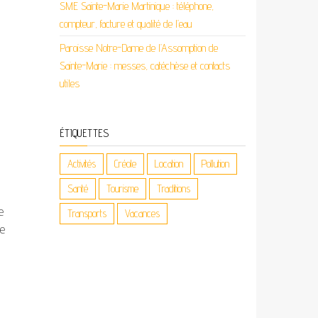
SME Sainte-Marie Martinique : téléphone,
compteur, facture et qualité de l’eau
Paroisse Notre-Dame de l’Assomption de
Sainte-Marie : messes, catéchèse et contacts
utiles
ÉTIQUETTES
Activités
Créole
Location
Pollution
Santé
Tourisme
Traditions
e
Transports
Vacances
le