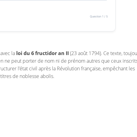
Question 1 / 5
 avec la
loi du 6 fructidor an II
(23 août 1794). Ce texte, toujo
yen ne peut porter de nom ni de prénom autres que ceux inscrit
ructurer l’état civil après la Révolution française, empêchant les
titres de noblesse abolis.