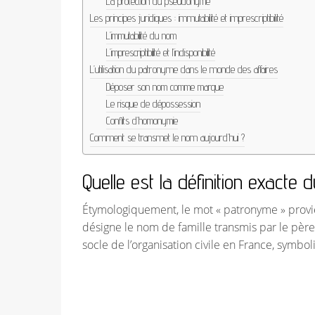
La protection du pseudonyme
Les principes juridiques : immutabilité et imprescriptibilité
L’immutabilité du nom
L’imprescriptibilité et l’indisponibilité
L’utilisation du patronyme dans le monde des affaires
Déposer son nom comme marque
Le risque de dépossession
Conflits d’homonymie
Comment se transmet le nom aujourd’hui ?
Quelle est la définition exact
Étymologiquement, le mot « patronyme » prov
désigne le nom de famille transmis par le père 
socle de l’organisation civile en France, symbo