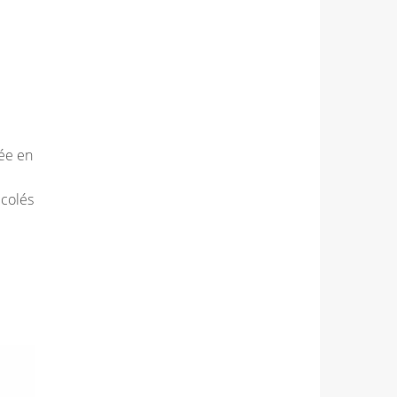
rée en
ccolés