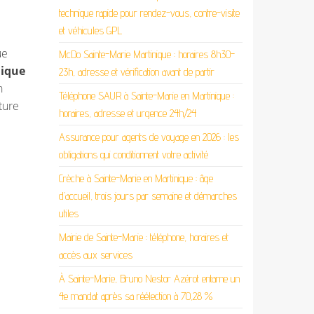
technique rapide pour rendez-vous, contre-visite
et véhicules GPL
ue
McDo Sainte-Marie Martinique : horaires 8h30-
ique
23h, adresse et vérification avant de partir
n
Téléphone SAUR à Sainte-Marie en Martinique :
ture
horaires, adresse et urgence 24h/24
Assurance pour agents de voyage en 2026 : les
obligations qui conditionnent votre activité
Crèche à Sainte-Marie en Martinique : âge
d’accueil, trois jours par semaine et démarches
utiles
Mairie de Sainte-Marie : téléphone, horaires et
accès aux services
À Sainte-Marie, Bruno Nestor Azérot entame un
4e mandat après sa réélection à 70,28 %