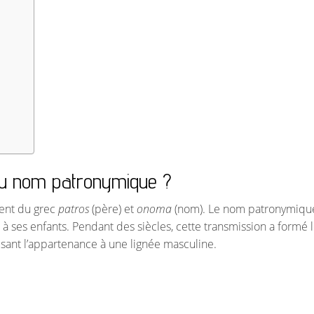
e du nom patronymique ?
ient du grec
patros
(père) et
onoma
(nom). Le nom patronymiqu
à ses enfants. Pendant des siècles, cette transmission a formé 
lisant l’appartenance à une lignée masculine.