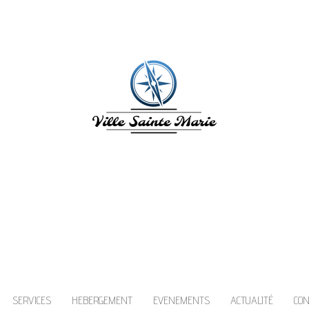
ILLE SAINTE MAR
inte Marie en Martinique vous invite à découv
les caraïbes!
SERVICES
HEBERGEMENT
EVENEMENTS
ACTUALITÉ
CO