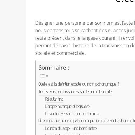
Désigner une personne par son nom est l’acte le
nous portons tous se cachent des nuances juri
reste présent dans le langage courant, il renvoi
permet de saisir l’histoire de la transmission d
sociale et commerciale.
Sommaire :
Quelle est la définition exacte du nom patronymique ?
Testez vos connaissances sur le nom de famille
Résultat final
L’origine historique et législative
L’évolution vers le « nom de famille »
Différences entre nom patronymique, nom de famille et nom d
Le nom d’usage : une liberté limitée