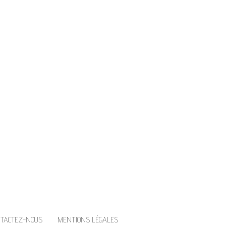
IE
rir un petit coin de paradis dans
NTACTEZ-NOUS
MENTIONS LÉGALES