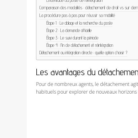
L’incertitude du poste de réintégration
Comparaison des modalités : détachement de droit vs sur de
La procédure pas à pas pour réussir sa mobilité
Étape 1 : Le ciblage et la recherche du poste
Étape 2 : La demande officielle
Étape 3 : Le suivi durant la période
Étape 4 : Fin de détachement et réintégration
Détachement ou intégration directe : quelle option choisir ?
Les avantages du détachement 
Pour de nombreux agents, le détachement agit
habituels pour explorer de nouveaux horizons 