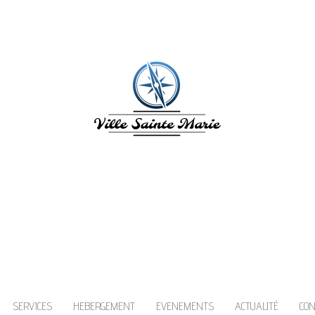
ILLE SAINTE MAR
inte Marie en Martinique vous invite à découv
les caraïbes!
SERVICES
HEBERGEMENT
EVENEMENTS
ACTUALITÉ
CO