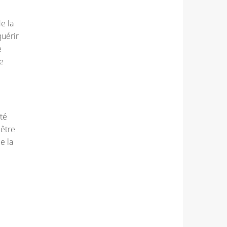
e la
quérir
e
e
té
 être
e la