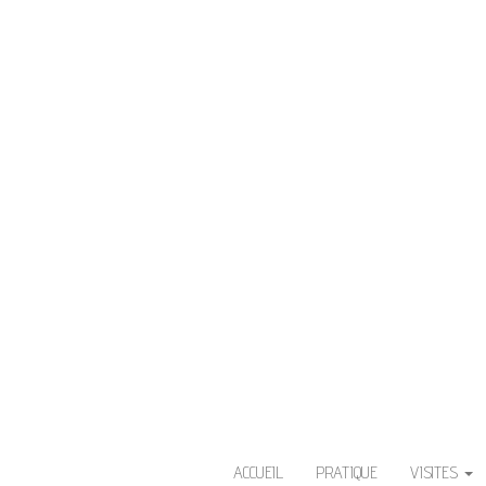
V
L'Île aux fleurs. La Ville de Sa
ACCUEIL
PRATIQUE
VISITES