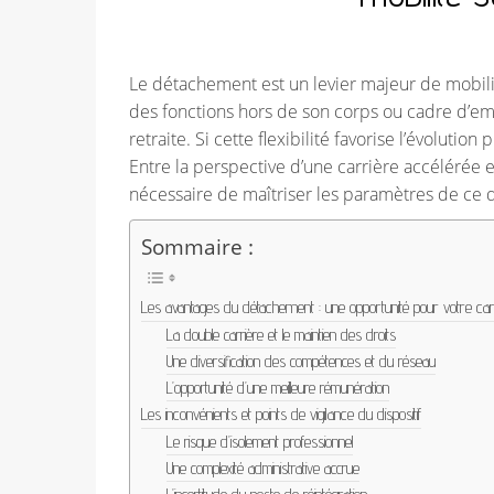
Le détachement est un levier majeur de mobilité
des fonctions hors de son corps ou cadre d’emp
retraite. Si cette flexibilité favorise l’évoluti
Entre la perspective d’une carrière accélérée et
nécessaire de maîtriser les paramètres de ce di
Sommaire :
Les avantages du détachement : une opportunité pour votre car
La double carrière et le maintien des droits
Une diversification des compétences et du réseau
L’opportunité d’une meilleure rémunération
Les inconvénients et points de vigilance du dispositif
Le risque d’isolement professionnel
Une complexité administrative accrue