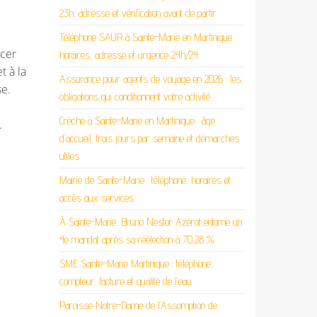
23h, adresse et vérification avant de partir
Téléphone SAUR à Sainte-Marie en Martinique :
rcer
horaires, adresse et urgence 24h/24
t à la
Assurance pour agents de voyage en 2026 : les
se.
obligations qui conditionnent votre activité
Crèche à Sainte-Marie en Martinique : âge
.
d’accueil, trois jours par semaine et démarches
utiles
Mairie de Sainte-Marie : téléphone, horaires et
accès aux services
À Sainte-Marie, Bruno Nestor Azérot entame un
4e mandat après sa réélection à 70,28 %
SME Sainte-Marie Martinique : téléphone,
compteur, facture et qualité de l’eau
Paroisse Notre-Dame de l’Assomption de