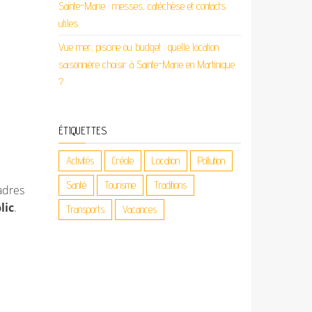
Sainte-Marie : messes, catéchèse et contacts
utiles
Vue mer, piscine ou budget : quelle location
saisonnière choisir à Sainte-Marie en Martinique
?
ÉTIQUETTES
Activités
Créole
Location
Pollution
Santé
Tourisme
Traditions
adres
lic
.
Transports
Vacances