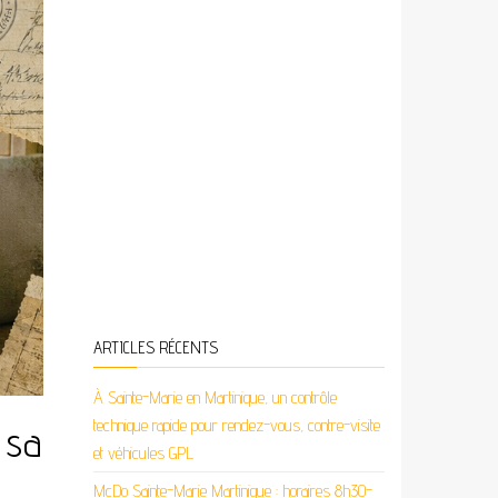
ARTICLES RÉCENTS
À Sainte-Marie en Martinique, un contrôle
technique rapide pour rendez-vous, contre-visite
 sa
et véhicules GPL
McDo Sainte-Marie Martinique : horaires 8h30-