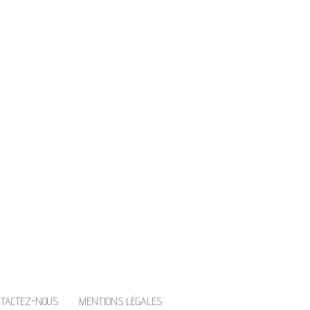
IE
rir un petit coin de paradis dans
NTACTEZ-NOUS
MENTIONS LÉGALES