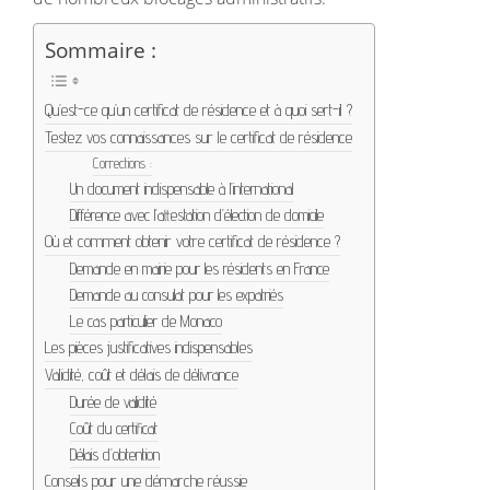
Sommaire :
Qu’est-ce qu’un certificat de résidence et à quoi sert-il ?
Testez vos connaissances sur le certificat de résidence
Corrections :
Un document indispensable à l’international
Différence avec l’attestation d’élection de domicile
Où et comment obtenir votre certificat de résidence ?
Demande en mairie pour les résidents en France
Demande au consulat pour les expatriés
Le cas particulier de Monaco
Les pièces justificatives indispensables
Validité, coût et délais de délivrance
Durée de validité
Coût du certificat
Délais d’obtention
Conseils pour une démarche réussie