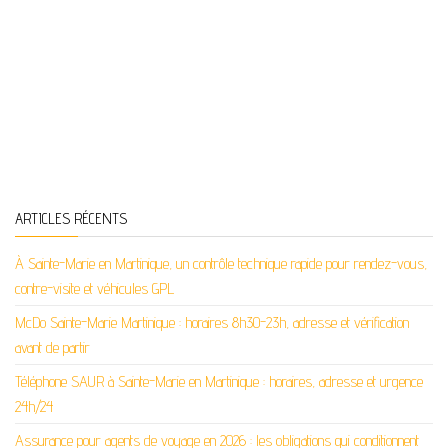
ARTICLES RÉCENTS
À Sainte-Marie en Martinique, un contrôle technique rapide pour rendez-vous,
contre-visite et véhicules GPL
McDo Sainte-Marie Martinique : horaires 8h30-23h, adresse et vérification
avant de partir
Téléphone SAUR à Sainte-Marie en Martinique : horaires, adresse et urgence
24h/24
Assurance pour agents de voyage en 2026 : les obligations qui conditionnent