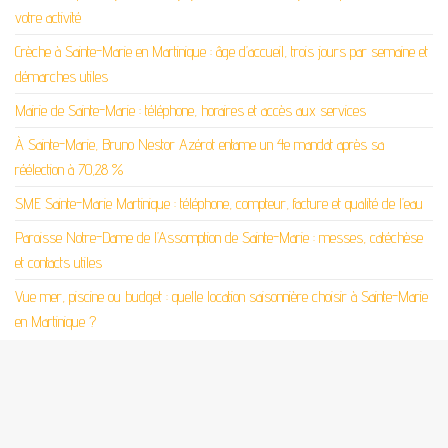
votre activité
Crèche à Sainte-Marie en Martinique : âge d’accueil, trois jours par semaine et
démarches utiles
Mairie de Sainte-Marie : téléphone, horaires et accès aux services
À Sainte-Marie, Bruno Nestor Azérot entame un 4e mandat après sa
réélection à 70,28 %
SME Sainte-Marie Martinique : téléphone, compteur, facture et qualité de l’eau
Paroisse Notre-Dame de l’Assomption de Sainte-Marie : messes, catéchèse
et contacts utiles
Vue mer, piscine ou budget : quelle location saisonnière choisir à Sainte-Marie
en Martinique ?
ÉTIQUETTES
Activités
Créole
Location
Pollution
Santé
Tourisme